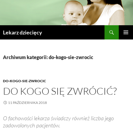
Szukaj
Lekarz dziecięcy
PRZESKOCZ
MENU
DO
GŁÓWN
TREŚCI
Archiwum kategorii: do-kogo-sie-zwrocic
DO-KOGO-SIE-ZWROCIC
DO KOGO SIĘ ZWRÓCIĆ?
11 PAŹDZIERNIKA 2018
O fachowości lekarza świadczy również liczba jego
zadowolonych pacjentów.