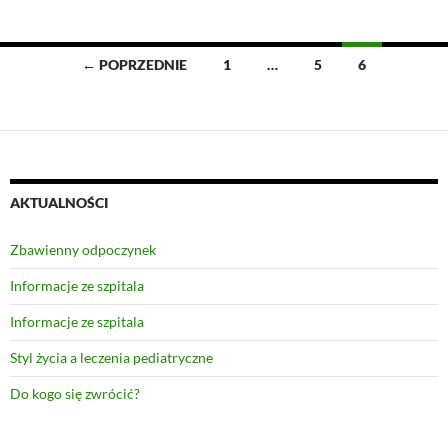
Nawigacja
← POPRZEDNIE
1
…
5
6
po
wpisach
AKTUALNOŚCI
Zbawienny odpoczynek
Informacje ze szpitala
Informacje ze szpitala
Styl życia a leczenia pediatryczne
Do kogo się zwrócić?