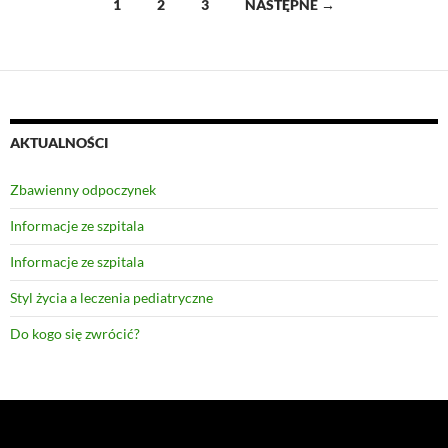
Nawigacja
1
2
3
NASTĘPNE →
po
wpisach
AKTUALNOŚCI
Zbawienny odpoczynek
Informacje ze szpitala
Informacje ze szpitala
Styl życia a leczenia pediatryczne
Do kogo się zwrócić?