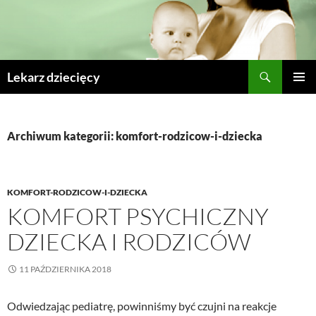
Szukaj
Lekarz dziecięcy
PRZESKOCZ
MENU
DO
GŁÓWN
TREŚCI
Archiwum kategorii: komfort-rodzicow-i-dziecka
KOMFORT-RODZICOW-I-DZIECKA
KOMFORT PSYCHICZNY
DZIECKA I RODZICÓW
11 PAŹDZIERNIKA 2018
Odwiedzając pediatrę, powinniśmy być czujni na reakcje