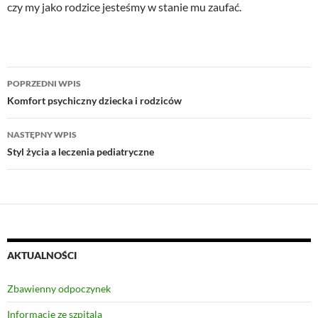
czy my jako rodzice jesteśmy w stanie mu zaufać.
Zobacz
POPRZEDNI WPIS
wpisy
Komfort psychiczny dziecka i rodziców
NASTĘPNY WPIS
Styl życia a leczenia pediatryczne
AKTUALNOŚCI
Zbawienny odpoczynek
Informacje ze szpitala