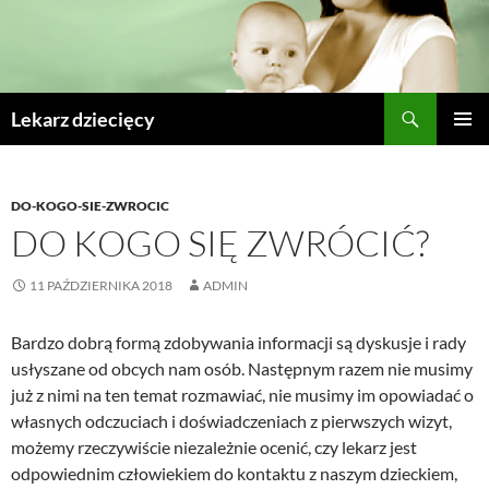
Szukaj
Lekarz dziecięcy
PRZESKOCZ
MENU
DO
GŁÓWN
TREŚCI
DO-KOGO-SIE-ZWROCIC
DO KOGO SIĘ ZWRÓCIĆ?
11 PAŹDZIERNIKA 2018
ADMIN
Bardzo dobrą formą zdobywania informacji są dyskusje i rady
usłyszane od obcych nam osób. Następnym razem nie musimy
już z nimi na ten temat rozmawiać, nie musimy im opowiadać o
własnych odczuciach i doświadczeniach z pierwszych wizyt,
możemy rzeczywiście niezależnie ocenić, czy lekarz jest
odpowiednim człowiekiem do kontaktu z naszym dzieckiem,