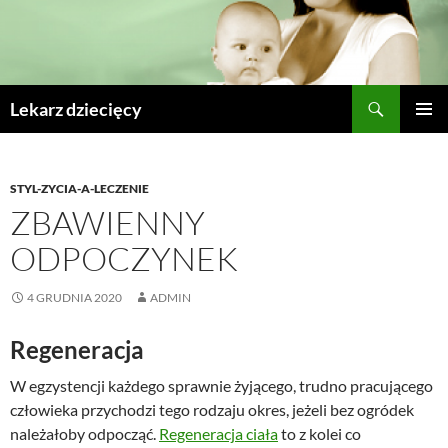
Szukaj
Lekarz dziecięcy
PRZESKOCZ
MENU
DO
GŁÓWN
TREŚCI
STYL-ZYCIA-A-LECZENIE
ZBAWIENNY
ODPOCZYNEK
4 GRUDNIA 2020
ADMIN
Regeneracja
W egzystencji każdego sprawnie żyjącego, trudno pracującego
człowieka przychodzi tego rodzaju okres, jeżeli bez ogródek
należałoby odpocząć.
Regeneracja ciała
to z kolei co