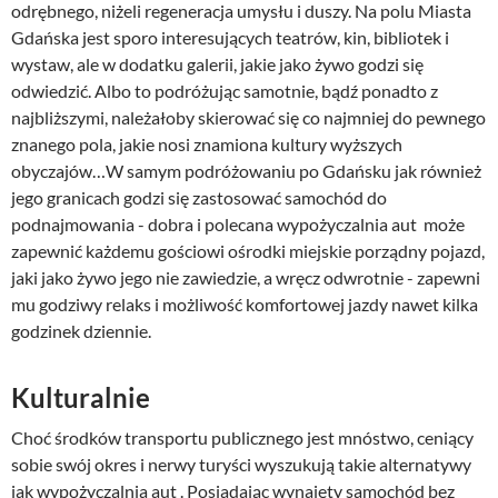
odrębnego, niżeli regeneracja umysłu i duszy. Na polu Miasta
Gdańska jest sporo interesujących teatrów, kin, bibliotek i
wystaw, ale w dodatku galerii, jakie jako żywo godzi się
odwiedzić. Albo to podróżując samotnie, bądź ponadto z
najbliższymi, należałoby skierować się co najmniej do pewnego
znanego pola, jakie nosi znamiona kultury wyższych
obyczajów…W samym podróżowaniu po Gdańsku jak również
jego granicach godzi się zastosować samochód do
podnajmowania - dobra i polecana wypożyczalnia aut może
zapewnić każdemu gościowi ośrodki miejskie porządny pojazd,
jaki jako żywo jego nie zawiedzie, a wręcz odwrotnie - zapewni
mu godziwy relaks i możliwość komfortowej jazdy nawet kilka
godzinek dziennie.
Kulturalnie
Choć środków transportu publicznego jest mnóstwo, ceniący
sobie swój okres i nerwy turyści wyszukują takie alternatywy
jak wypożyczalnia aut . Posiadając wynajęty samochód bez