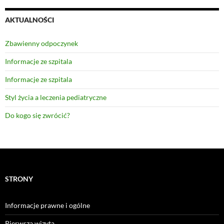
AKTUALNOŚCI
Zbawienny odpoczynek
Informacje ze szpitala
Informacje ze szpitala
Styl życia a leczenia pediatryczne
Do kogo się zwrócić?
STRONY
Informacje prawne i ogólne
Pierwsza wizyta