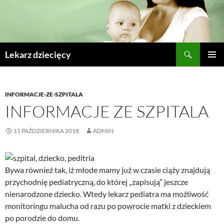
Szukaj
Lekarz dziecięcy
PRZESKOCZ
MENU
DO
GŁÓWN
TREŚCI
INFORMACJE-ZE-SZPITALA
INFORMACJE ZE SZPITALA
11 PAŹDZIERNIKA 2018
ADMIN
Bywa również tak, iż młode mamy już w czasie ciąży znajdują
przychodnię pediatryczną, do której „zapisują” jeszcze
nienarodzone dziecko. Wtedy lekarz pediatra ma możliwość
monitoringu malucha od razu po powrocie matki z dzieckiem
po porodzie do domu.