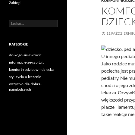
KOMFORT-RODZIC
Zabiegi
KOMFO
DZIEC
Szukaj:
11 PAŹDZIERNIK
KATEGORIE
do-kogo-sie-zwrocic
U innego pediat
informacje-ze-szpitala
Jako rodzice mus
komfort-rodzicow-i-dziecka
pociecha jest p
styl-zycia-a-leczenie
pediatry. Nie mus
wszystko-dla-dobra-
chodzi o jego zd
najmlodszych
lekarza. Oczywi
większości przyp
płacze i lamentu
takie reakcje ni