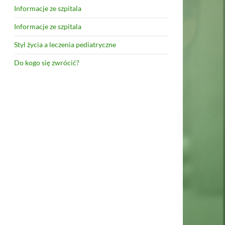
Informacje ze szpitala
Informacje ze szpitala
Styl życia a leczenia pediatryczne
Do kogo się zwrócić?