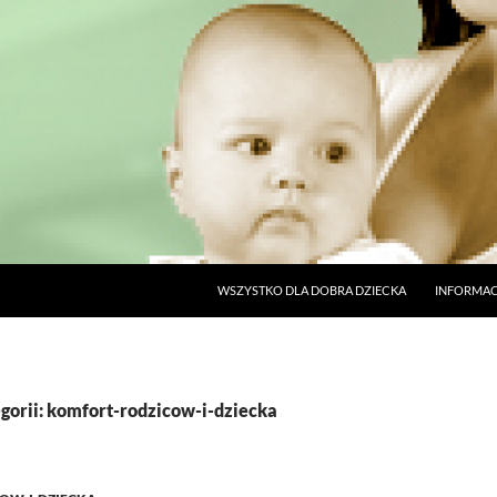
PRZESKOCZ DO TREŚCI
WSZYSTKO DLA DOBRA DZIECKA
INFORMAC
orii: komfort-rodzicow-i-dziecka