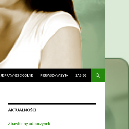
JE PRAWNE I OGÓLNE
PIERWSZA WIZYTA
ZABIEGI
AKTUALNOŚCI
Zbawienny odpoczynek