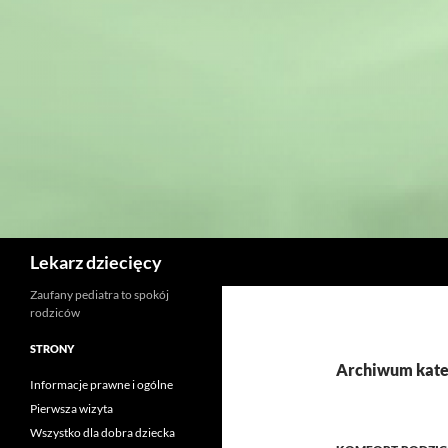
Szukaj
Lekarz dziecięcy
Zaufany pediatra to spokój
rodziców
STRONY
Archiwum kateg
Informacje prawne i ogólne
Pierwsza wizyta
Wszystko dla dobra dziecka