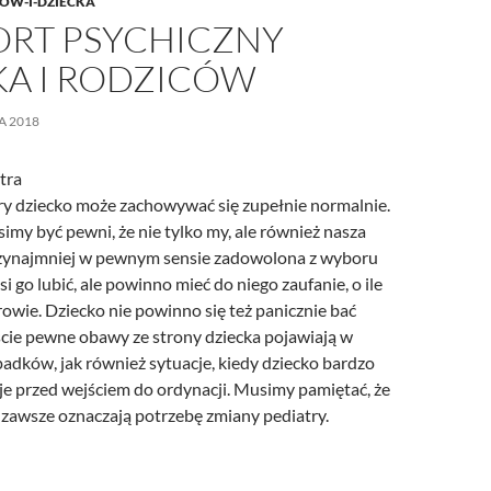
OW-I-DZIECKA
RT PSYCHICZNY
KA I RODZICÓW
A 2018
ry dziecko może zachowywać się zupełnie normalnie.
imy być pewni, że nie tylko my, ale również nasza
rzynajmniej w pewnym sensie zadowolona z wyboru
i go lubić, ale powinno mieć do niego zaufanie, o ile
rowie. Dziecko nie powinno się też panicznie bać
ście pewne obawy ze strony dziecka pojawiają w
adków, jak również sytuacje, kiedy dziecko bardzo
je przed wejściem do ordynacji. Musimy pamiętać, że
e zawsze oznaczają potrzebę zmiany pediatry.