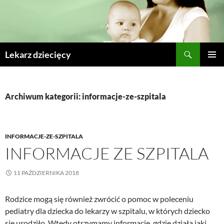
Szukaj
Lekarz dziecięcy
PRZESKOCZ
MENU
DO
GŁÓWN
TREŚCI
Archiwum kategorii: informacje-ze-szpitala
INFORMACJE-ZE-SZPITALA
INFORMACJE ZE SZPITALA
11 PAŹDZIERNIKA 2018
Rodzice mogą się również zwrócić o pomoc w poleceniu
pediatry dla dziecka do lekarzy w szpitalu, w których dziecko
się urodziło. Wtedy otrzymamy informacje, gdzie działa jaki