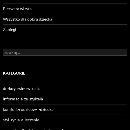
Pierwsza wizyta
Wszystko dla dobra dziecka
Zabiegi
Szukaj:
KATEGORIE
do-kogo-sie-zwrocic
informacje-ze-szpitala
komfort-rodzicow-i-dziecka
styl-zycia-a-leczenie