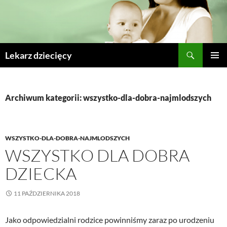
Szukaj
Lekarz dziecięcy
PRZESKOCZ
MENU
DO
GŁÓWN
TREŚCI
Archiwum kategorii: wszystko-dla-dobra-najmlodszych
WSZYSTKO-DLA-DOBRA-NAJMLODSZYCH
WSZYSTKO DLA DOBRA
DZIECKA
11 PAŹDZIERNIKA 2018
Jako odpowiedzialni rodzice powinniśmy zaraz po urodzeniu